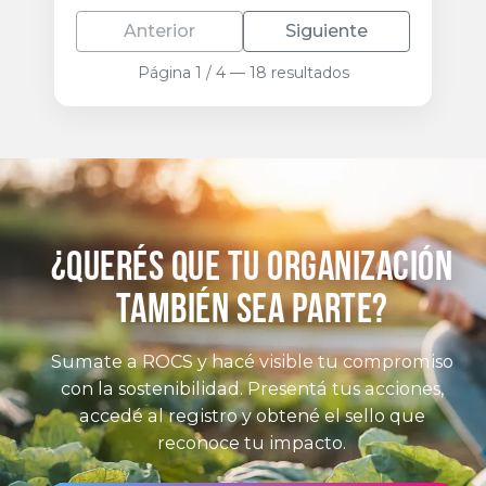
Anterior
Siguiente
Página 1 / 4 — 18 resultados
¿Querés que tu organización
también sea parte?
Sumate a ROCS y hacé visible tu compromiso
con la sostenibilidad. Presentá tus acciones,
accedé al registro y obtené el sello que
reconoce tu impacto.